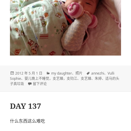
发
分
标
2012 年 5 月 1 日
my daughter
、
照片
annezhi
、
Vulli
布
类
签
Sophie
、
婴儿晚上不睡觉，支艺臻，支钧江
、
支艺臻
、
朱婷
、
适马的头
于
于DAY 138
子真垃圾
留下评论
DAY 137
什么东西这么难吃