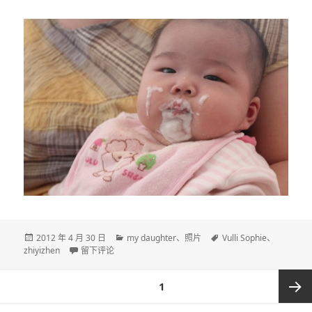
发
分
标
2012 年 4 月 30 日
my daughter
、
照片
Vulli Sophie
、
布
于DAY 137
类
签
zhiyizhen
留下评论
于
文
页
1
章
导