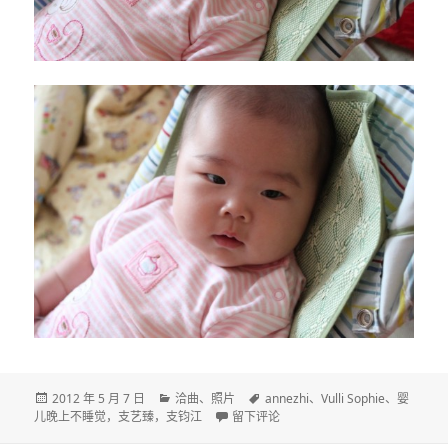
发
分
标
2012 年 5 月 7 日
洽曲
、
照片
annezhi
、
Vulli Sophie
、
婴
布
类
于DAY 144
签
儿晚上不睡觉，支艺臻，支钧江
留下评论
于