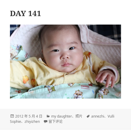
DAY 141
发
分
标
2012 年 5 月 4 日
my daughter
、
照片
annezhi
、
Vulli
布
于DAY 141
类
签
Sophie
、
zhiyizhen
留下评论
于