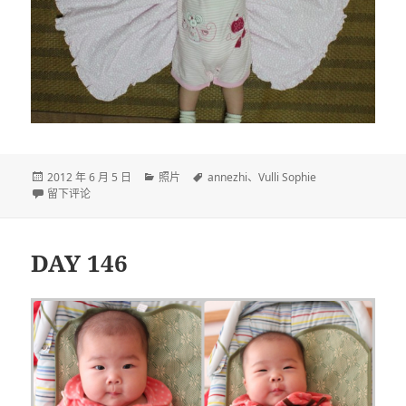
发
分
标
2012 年 6 月 5 日
照片
annezhi
、
Vulli Sophie
布
于DAY 173
类
签
留下评论
于
DAY 146