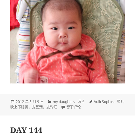
发
分
标
2012 年 5 月 9 日
my daughter
、
照片
Vulli Sophie
、
婴儿
布
类
于DAY 146
签
晚上不睡觉，支艺臻，支钧江
留下评论
于
DAY 144