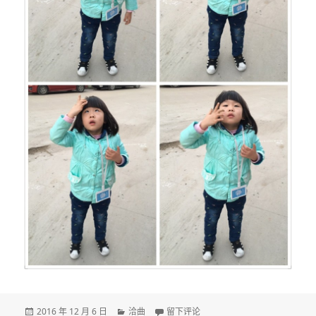
发
分
于DAY 1818
2016 年 12 月 6 日
洽曲
留下评论