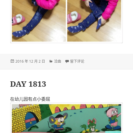
发
分
于DAY 1814
2016 年 12 月 2 日
洽曲
留下评论
布
类
于
DAY 1813
在幼儿园有点小委屈