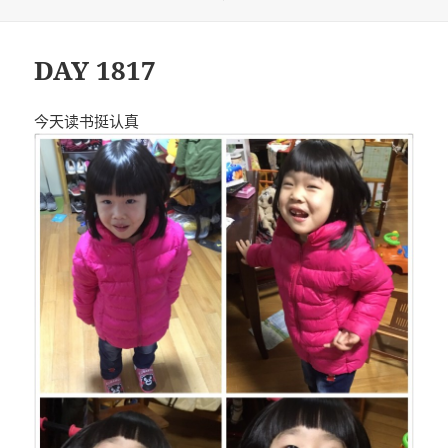
布
类
于
DAY 1817
今天读书挺认真