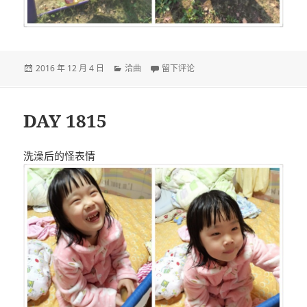
发
分
于DAY 1816
2016 年 12 月 4 日
洽曲
留下评论
布
类
于
DAY 1815
洗澡后的怪表情