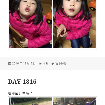
发
分
于DAY 1817
2016 年 12 月 5 日
洽曲
留下评论
布
类
于
DAY 1816
爷爷最近生病了