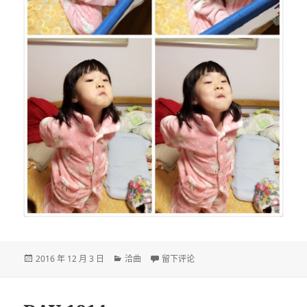
发
分
于DAY 1815
2016 年 12 月 3 日
洽曲
留下评论
布
类
于