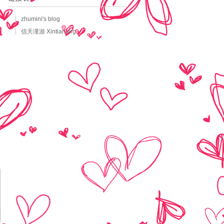
zhumini's blog
信天谨游 Xintian.org