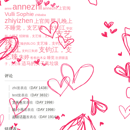
annezhi
annezhi.上官阅
anne
Vulli Sophie
zhibaba
zhiyizhen
婴儿晚上
上官阅
不睡觉，支艺臻，支钧江
学饮
支艺
杯
小橘子
招财猫，支艺臻，支钧江
臻
支
支艺臻，支钧江
支艺臻的BLOG
钧江
支钧江，支
支钧江朱婷
艺臻
朱婷
睡觉
爸爸的木朵
肚脐眼盖
适马的头子真垃圾
子，支艺臻
评论
zhi
发表在《
DAY 1438
》
test
发表在《
DAY 3832
》
支爸爸
发表在《
DAY 1998
》
顾-小乖
发表在《
DAY 1998
》
超级话题
发表在《
DAY 1914
》
链接表