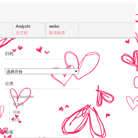
Andyzhi
weibo
支艺程
新浪微博
归档
6
发
归
档
分类
my daughter
技术宅
洽曲
照片
标签