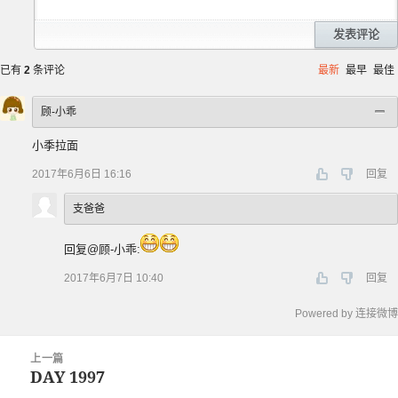
发表评论
已有
2
条评论
最新
最早
最佳
顾-小乖
小季拉面
2017年6月6日 16:16
回复
支爸爸
回复@顾-小乖:
2017年6月7日 10:40
回复
Powered by 连接微博
文
上一篇
章
DAY 1997
上
导