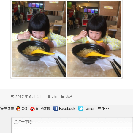
发
作
分
2017 年 6 月 4 日
zhi
照片
布
者
类
于
快捷登录:
QQ
新浪微博
Facebook
Twitter
更多>>