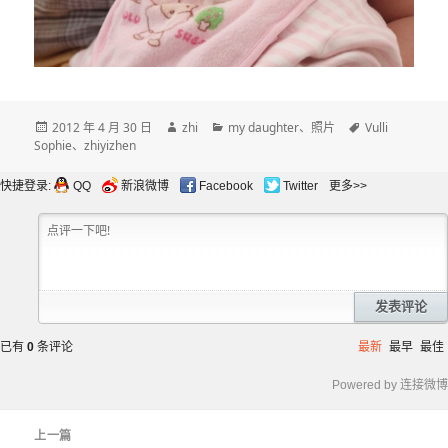
发
作
分
标
2012 年 4 月 30 日
zhi
my daughter
、
照片
Vulli
布
者
类
签
Sophie
、
zhiyizhen
于
快捷登录:
QQ
新浪微博
Facebook
Twitter
更多>>
发表评论
已有
0
条评论
最新
最早
最佳
Powered by 连接微博
文
上一篇
章