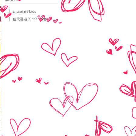
zhumini's blog
信天谨游 Xintian.org