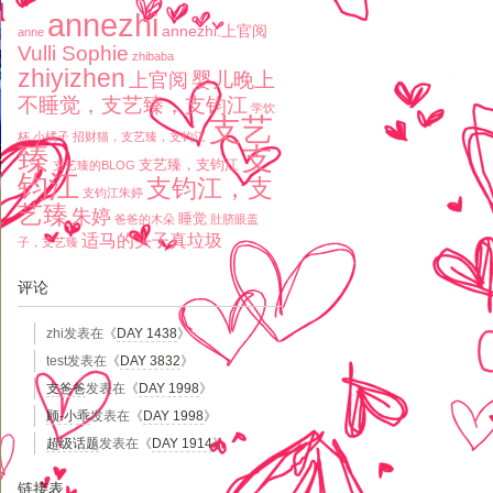
annezhi
annezhi.上官阅
anne
Vulli Sophie
zhibaba
zhiyizhen
婴儿晚上
上官阅
不睡觉，支艺臻，支钧江
学饮
支艺
杯
小橘子
招财猫，支艺臻，支钧江
臻
支
支艺臻，支钧江
支艺臻的BLOG
钧江
支钧江，支
支钧江朱婷
艺臻
朱婷
睡觉
爸爸的木朵
肚脐眼盖
适马的头子真垃圾
子，支艺臻
评论
zhi
发表在《
DAY 1438
》
test
发表在《
DAY 3832
》
支爸爸
发表在《
DAY 1998
》
顾-小乖
发表在《
DAY 1998
》
超级话题
发表在《
DAY 1914
》
链接表