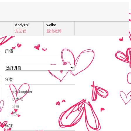
Andyzhi
weibo
支艺程
新浪微博
归档
4
发
归
档
分类
my daughter
技术宅
洽曲
照片
标签