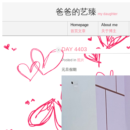
爸爸的艺臻
my daughter
Homepage
About me
首页文章
关于博主
DAY 4403
Posted in
照片
元旦假期