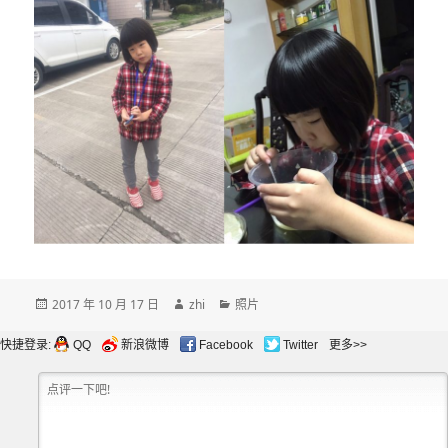
发
作
分
2017 年 10 月 17 日
zhi
照片
布
者
类
于
快捷登录:
QQ
新浪微博
Facebook
Twitter
更多>>