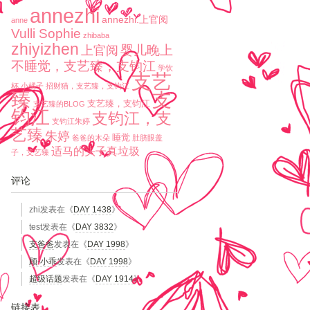
annezhi
annezhi.上官阅
anne
Vulli Sophie
zhibaba
zhiyizhen
婴儿晚上
上官阅
不睡觉，支艺臻，支钧江
学饮
支艺
杯
小橘子
招财猫，支艺臻，支钧江
臻
支
支艺臻，支钧江
支艺臻的BLOG
钧江
支钧江，支
支钧江朱婷
艺臻
朱婷
睡觉
爸爸的木朵
肚脐眼盖
适马的头子真垃圾
子，支艺臻
评论
zhi
发表在《
DAY 1438
》
test
发表在《
DAY 3832
》
支爸爸
发表在《
DAY 1998
》
顾-小乖
发表在《
DAY 1998
》
超级话题
发表在《
DAY 1914
》
链接表