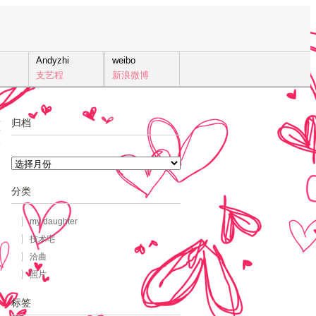
Andyzhi
weibo
支艺程
新浪微博
归档
7
发
归
档
分类
my daughter
技术宅
洽曲
照片
标签