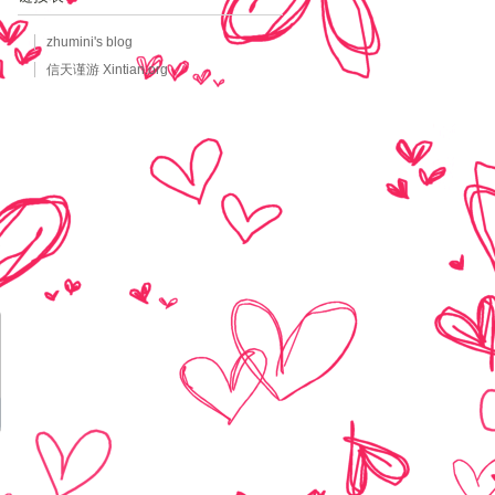
zhumini's blog
信天谨游 Xintian.org