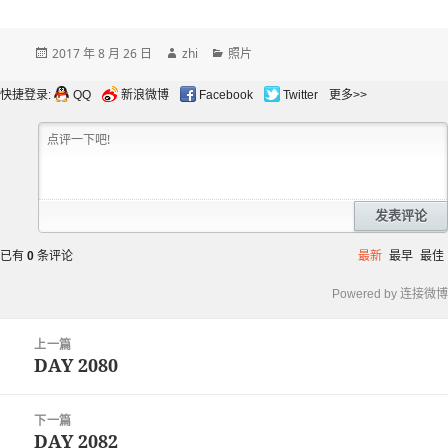
发
作
分
2017 年 8 月 26 日
zhi
照片
布
者
类
于
快捷登录:
QQ
新浪微博
Facebook
Twitter
更多>>
发表评论
已有
0
条评论
最新
最早
最佳
Powered by 连接微博
文
上一篇
章
DAY 2080
上
导
篇
航
文
下一篇
章：
DAY 2082
下