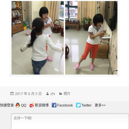
发
作
分
2017 年 6 月 5 日
zhi
照片
布
者
类
于
快捷登录:
QQ
新浪微博
Facebook
Twitter
更多>>