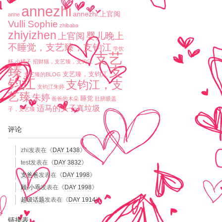
annezhi
annezhi.上官阅
anne
Vulli Sophie
zhibaba
zhiyizhen
婴儿晚上
上官阅
不睡觉，支艺臻，支钧江
学饮
支艺
杯
小橘子
招财猫，支艺臻，支钧江
臻
支
支艺臻，支钧江
支艺臻的BLOG
钧江
支钧江，支
支钧江朱婷
艺臻
朱婷
睡觉
爸爸的木朵
肚脐眼盖
适马的头子真垃圾
子，支艺臻
评论
zhi
发表在《
DAY 1438
》
test
发表在《
DAY 3832
》
支爸爸
发表在《
DAY 1998
》
顾-小乖
发表在《
DAY 1998
》
超级话题
发表在《
DAY 1914
》
链接表