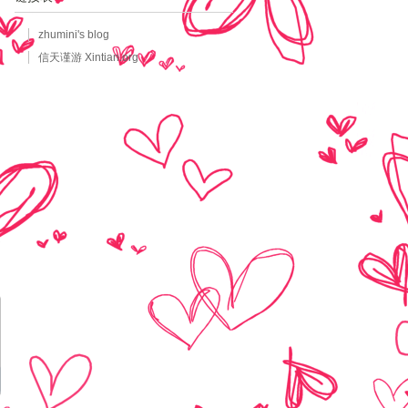
zhumini's blog
信天谨游 Xintian.org