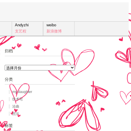
Andyzhi
weibo
支艺程
新浪微博
归档
7
发
归
档
分类
my daughter
技术宅
洽曲
照片
标签