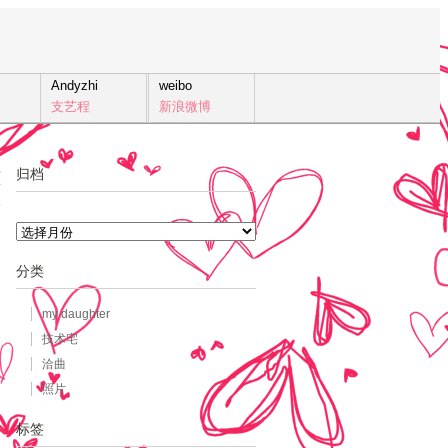
Andyzhi
weibo
支艺程
新浪微博
归档
7
发
归
档
分类
my daughter
技术宅
洽曲
照片
标签