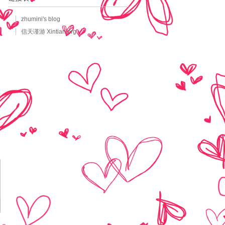
zhumini's blog
信天谨游 Xintian.org