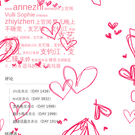
annezhi
annezhi.上官阅
anne
Vulli Sophie
zhibaba
zhiyizhen
婴儿晚上
上官阅
不睡觉，支艺臻，支钧江
学饮
支艺
杯
小橘子
招财猫，支艺臻，支钧江
臻
支
支艺臻，支钧江
支艺臻的BLOG
钧江
支钧江，支
支钧江朱婷
艺臻
朱婷
睡觉
爸爸的木朵
肚脐眼盖
适马的头子真垃圾
子，支艺臻
评论
zhi
发表在《
DAY 1438
》
test
发表在《
DAY 3832
》
支爸爸
发表在《
DAY 1998
》
顾-小乖
发表在《
DAY 1998
》
超级话题
发表在《
DAY 1914
》
链接表