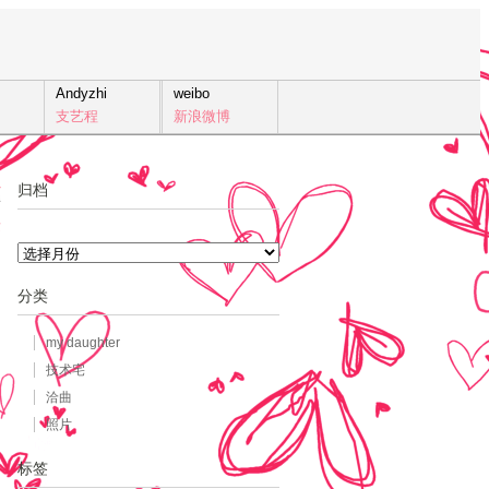
Andyzhi
weibo
支艺程
新浪微博
归档
7
发
归
档
分类
my daughter
技术宅
洽曲
照片
标签