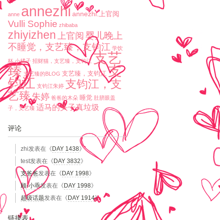
annezhi
annezhi.上官阅
anne
Vulli Sophie
zhibaba
zhiyizhen
婴儿晚上
上官阅
不睡觉，支艺臻，支钧江
学饮
支艺
杯
小橘子
招财猫，支艺臻，支钧江
臻
支
支艺臻，支钧江
支艺臻的BLOG
钧江
支钧江，支
支钧江朱婷
艺臻
朱婷
睡觉
爸爸的木朵
肚脐眼盖
适马的头子真垃圾
子，支艺臻
评论
zhi
发表在《
DAY 1438
》
test
发表在《
DAY 3832
》
支爸爸
发表在《
DAY 1998
》
顾-小乖
发表在《
DAY 1998
》
超级话题
发表在《
DAY 1914
》
链接表