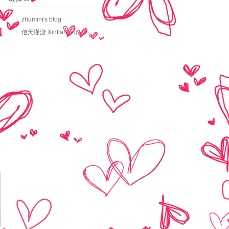
zhumini's blog
信天谨游 Xintian.org