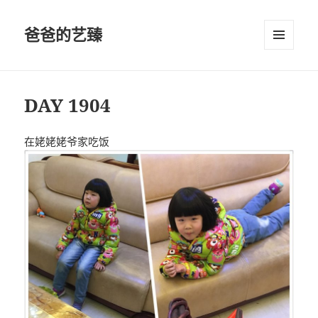
爸爸的艺臻
菜单和
挂件
DAY 1904
在姥姥姥爷家吃饭