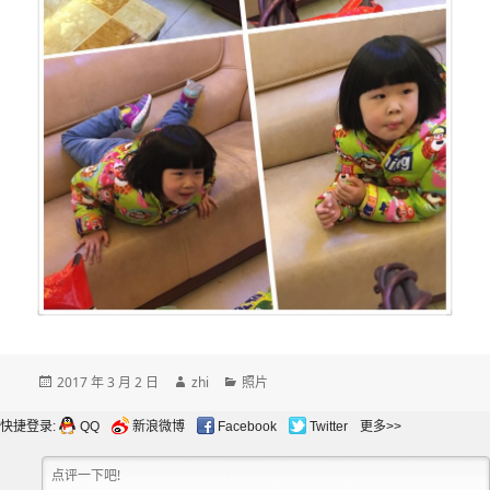
发
作
分
2017 年 3 月 2 日
zhi
照片
布
者
类
于
快捷登录:
QQ
新浪微博
Facebook
Twitter
更多>>