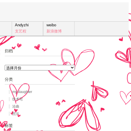
Andyzhi
weibo
支艺程
新浪微博
归档
7
发
归
档
分类
my daughter
技术宅
洽曲
照片
标签