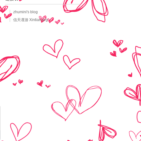
zhumini's blog
信天谨游 Xintian.org