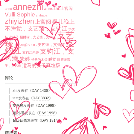
annezhi
annezhi.上官阅
anne
Vulli Sophie
zhibaba
zhiyizhen
婴儿晚上
上官阅
不睡觉，支艺臻，支钧江
学饮
支艺
杯
小橘子
招财猫，支艺臻，支钧江
臻
支
支艺臻，支钧江
支艺臻的BLOG
钧江
支钧江，支
支钧江朱婷
艺臻
朱婷
睡觉
爸爸的木朵
肚脐眼盖
适马的头子真垃圾
子，支艺臻
评论
zhi
发表在《
DAY 1438
》
test
发表在《
DAY 3832
》
支爸爸
发表在《
DAY 1998
》
顾-小乖
发表在《
DAY 1998
》
超级话题
发表在《
DAY 1914
》
链接表