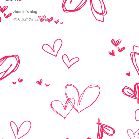
zhumini's blog
信天谨游 Xintian.org