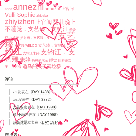
annezhi
annezhi.上官阅
anne
Vulli Sophie
zhibaba
zhiyizhen
婴儿晚上
上官阅
不睡觉，支艺臻，支钧江
学饮
支艺
杯
小橘子
招财猫，支艺臻，支钧江
臻
支
支艺臻，支钧江
支艺臻的BLOG
钧江
支钧江，支
支钧江朱婷
艺臻
朱婷
睡觉
爸爸的木朵
肚脐眼盖
适马的头子真垃圾
子，支艺臻
评论
zhi
发表在《
DAY 1438
》
test
发表在《
DAY 3832
》
支爸爸
发表在《
DAY 1998
》
顾-小乖
发表在《
DAY 1998
》
超级话题
发表在《
DAY 1914
》
链接表