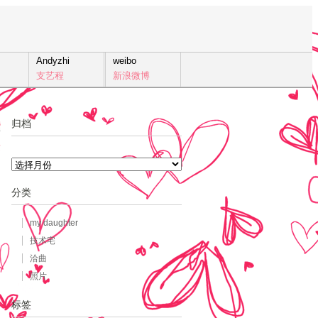
Andyzhi
weibo
支艺程
新浪微博
归档
6
发
归
档
分类
my daughter
技术宅
洽曲
照片
标签