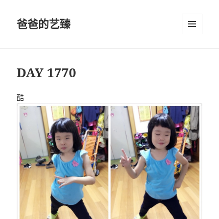
爸爸的艺臻
菜单和
挂件
DAY 1770
酷