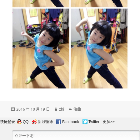
发
作
分
2016 年 10 月 19 日
zhi
洽曲
布
者
类
于
快捷登录:
QQ
新浪微博
Facebook
Twitter
更多>>