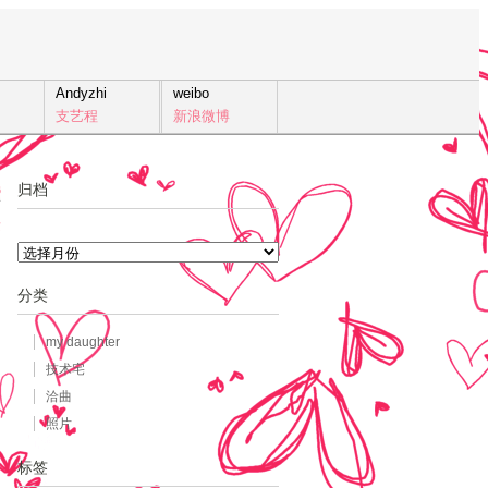
Andyzhi
weibo
支艺程
新浪微博
归档
6
发
归
档
分类
my daughter
技术宅
洽曲
照片
标签