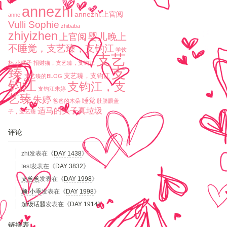
annezhi
annezhi.上官阅
anne
Vulli Sophie
zhibaba
zhiyizhen
婴儿晚上
上官阅
不睡觉，支艺臻，支钧江
学饮
支艺
杯
小橘子
招财猫，支艺臻，支钧江
臻
支
支艺臻，支钧江
支艺臻的BLOG
钧江
支钧江，支
支钧江朱婷
艺臻
朱婷
睡觉
爸爸的木朵
肚脐眼盖
适马的头子真垃圾
子，支艺臻
评论
zhi
发表在《
DAY 1438
》
test
发表在《
DAY 3832
》
支爸爸
发表在《
DAY 1998
》
顾-小乖
发表在《
DAY 1998
》
超级话题
发表在《
DAY 1914
》
链接表