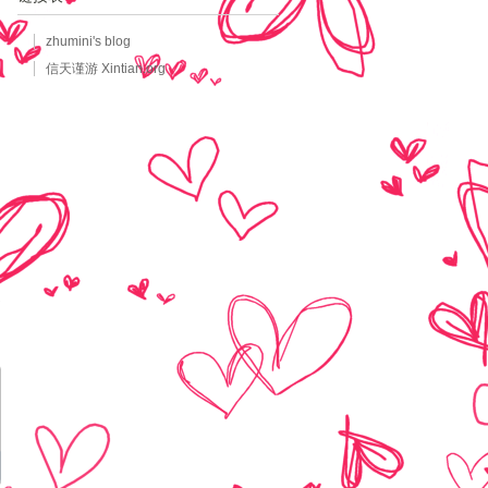
zhumini's blog
信天谨游 Xintian.org