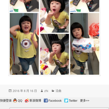
发
作
分
2016 年 8 月 16 日
zhi
洽曲
布
者
类
于
快捷登录:
QQ
新浪微博
Facebook
Twitter
更多>>