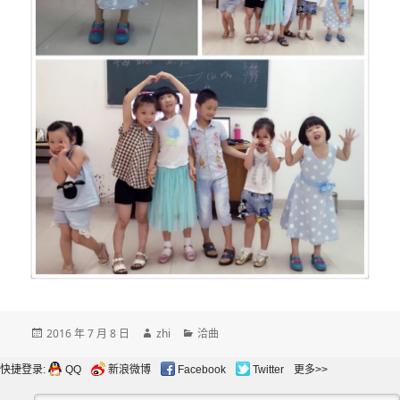
发
作
分
2016 年 7 月 8 日
zhi
洽曲
布
者
类
于
快捷登录:
QQ
新浪微博
Facebook
Twitter
更多>>