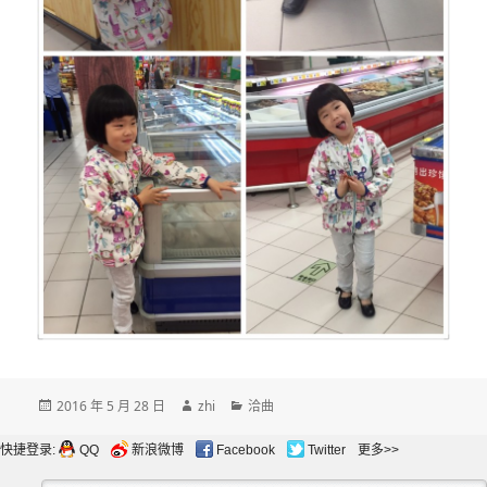
发
作
分
2016 年 5 月 28 日
zhi
洽曲
布
者
类
于
快捷登录:
QQ
新浪微博
Facebook
Twitter
更多>>