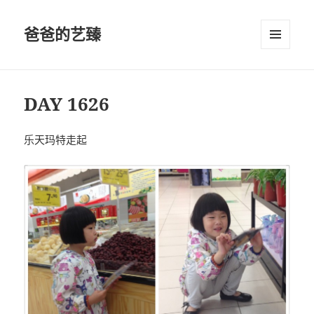
爸爸的艺臻
菜单和
挂件
DAY 1626
乐天玛特走起