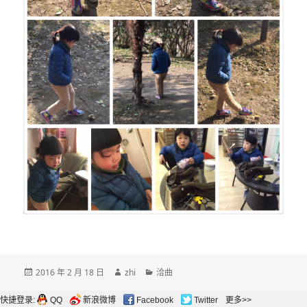
发
作
分
2016 年 2 月 18 日
zhi
洽曲
布
者
类
于
快捷登录:
QQ
新浪微博
Facebook
Twitter
更多>>