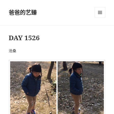
爸爸的艺臻
菜单和
挂件
DAY 1526
沧桑