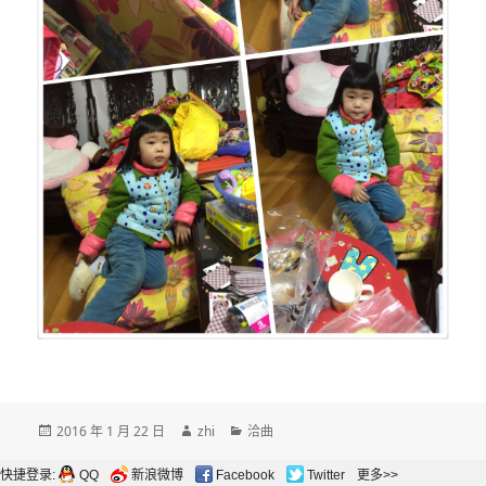
发
作
分
2016 年 1 月 22 日
zhi
洽曲
布
者
类
于
快捷登录:
QQ
新浪微博
Facebook
Twitter
更多>>