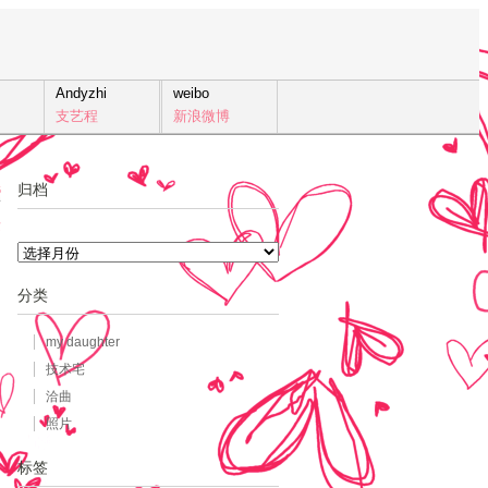
Andyzhi
weibo
支艺程
新浪微博
归档
5
发
归
档
分类
my daughter
技术宅
洽曲
照片
标签