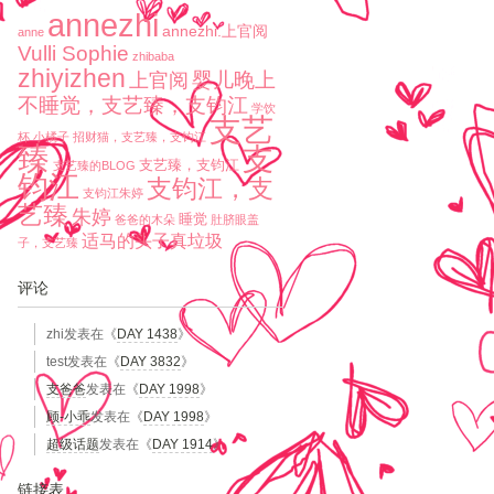
annezhi
annezhi.上官阅
anne
Vulli Sophie
zhibaba
zhiyizhen
婴儿晚上
上官阅
不睡觉，支艺臻，支钧江
学饮
支艺
杯
小橘子
招财猫，支艺臻，支钧江
臻
支
支艺臻，支钧江
支艺臻的BLOG
钧江
支钧江，支
支钧江朱婷
艺臻
朱婷
睡觉
爸爸的木朵
肚脐眼盖
适马的头子真垃圾
子，支艺臻
评论
zhi
发表在《
DAY 1438
》
test
发表在《
DAY 3832
》
支爸爸
发表在《
DAY 1998
》
顾-小乖
发表在《
DAY 1998
》
超级话题
发表在《
DAY 1914
》
链接表