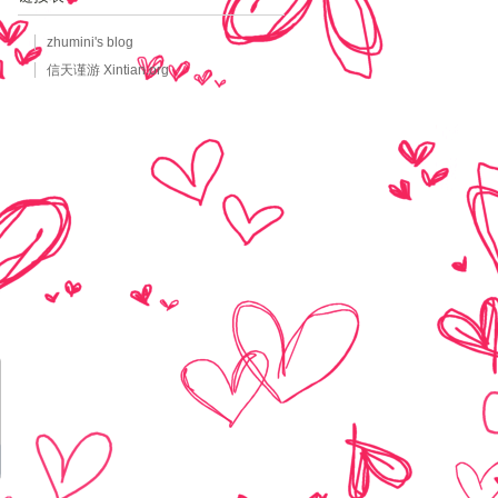
zhumini's blog
信天谨游 Xintian.org