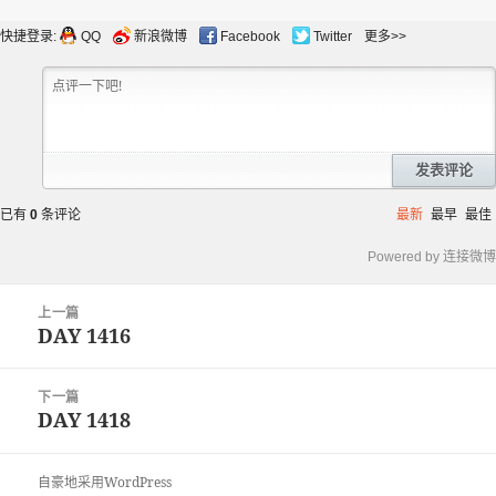
布
者
类
于
快捷登录:
QQ
新浪微博
Facebook
Twitter
更多>>
发表评论
已有
0
条评论
最新
最早
最佳
Powered by 连接微博
文
上一篇
章
DAY 1416
上
导
篇
航
文
下一篇
章：
DAY 1418
下
篇
文
自豪地采用WordPress