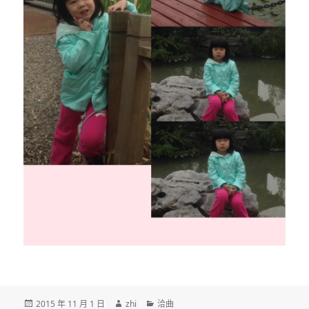
发
作
分
2015 年 11 月 1 日
zhi
洽曲