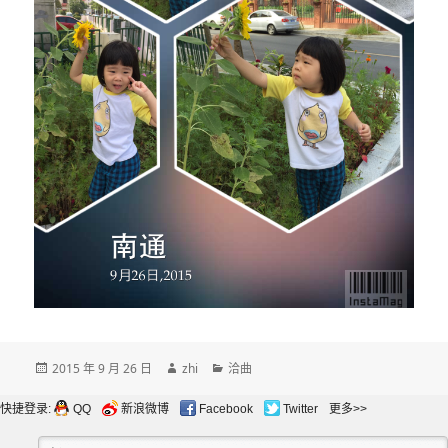
发
作
分
2015 年 9 月 26 日
zhi
洽曲
布
者
类
于
快捷登录:
QQ
新浪微博
Facebook
Twitter
更多>>