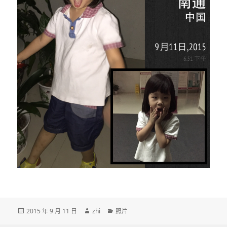
发
作
分
2015 年 9 月 11 日
zhi
照片
布
者
类