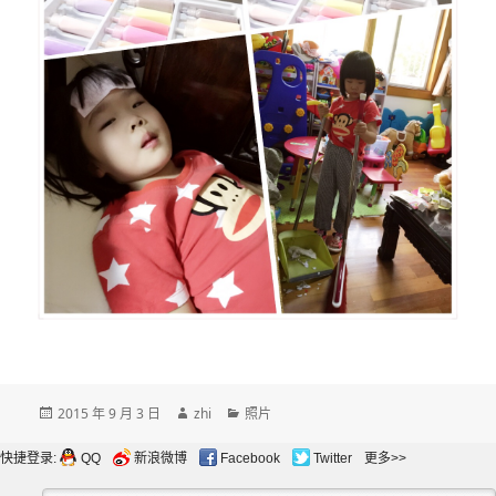
发
作
分
2015 年 9 月 3 日
zhi
照片
布
者
类
于
快捷登录:
QQ
新浪微博
Facebook
Twitter
更多>>