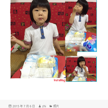
发
作
分
2015 年 7 月 6 日
zhi
照片