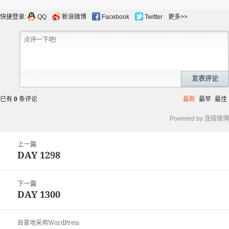
布
者
类
于
快捷登录:
QQ
新浪微博
Facebook
Twitter
更多>>
发表评论
已有
0
条评论
最新
最早
最佳
Powered by 连接微博
文
上一篇
章
DAY 1298
上
导
篇
航
文
下一篇
章：
DAY 1300
下
篇
文
自豪地采用WordPress