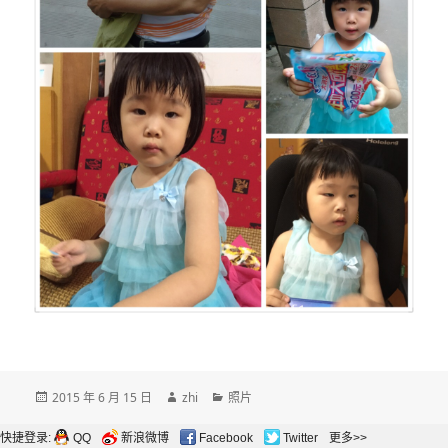
发
作
分
2015 年 6 月 15 日
zhi
照片
布
者
类
于
快捷登录:
QQ
新浪微博
Facebook
Twitter
更多>>