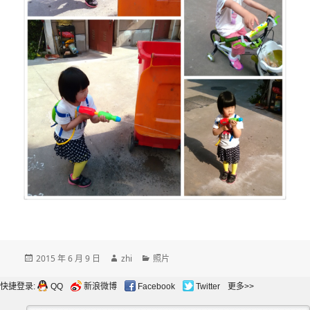
发
作
分
2015 年 6 月 9 日
zhi
照片
布
者
类
于
快捷登录:
QQ
新浪微博
Facebook
Twitter
更多>>