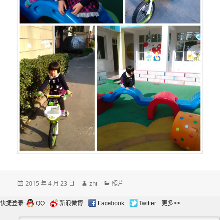
发
作
分
2015 年 4 月 23 日
zhi
照片
布
者
类
于
快捷登录:
QQ
新浪微博
Facebook
Twitter
更多>>