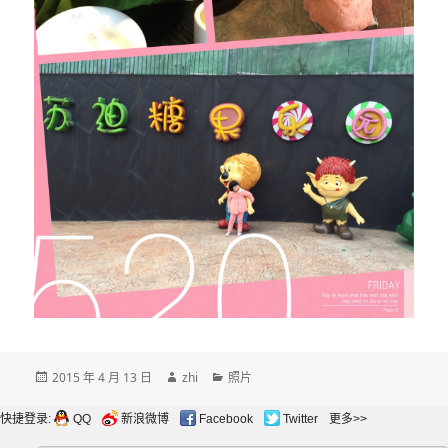
发
作
分
2015 年 4 月 13 日
zhi
照片
布
者
类
于
快捷登录:
QQ
新浪微博
Facebook
Twitter
更多>>