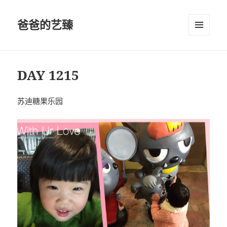
爸爸的艺臻
菜单和
挂件
DAY 1215
苏迪糖果乐园