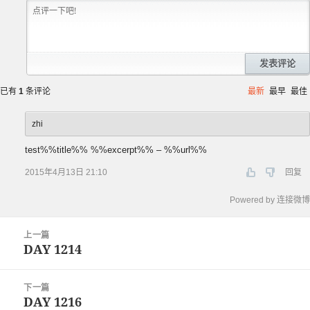
发表评论
已有
1
条评论
最新
最早
最佳
zhi
test%%title%% %%excerpt%% – %%url%%
2015年4月13日 21:10
回复
Powered by 连接微博
文
上一篇
章
DAY 1214
上
导
篇
航
文
下一篇
章：
DAY 1216
下