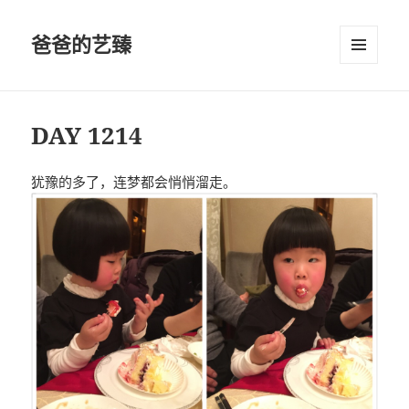
爸爸的艺臻
菜单和
挂件
DAY 1214
犹豫的多了，连梦都会悄悄溜走。