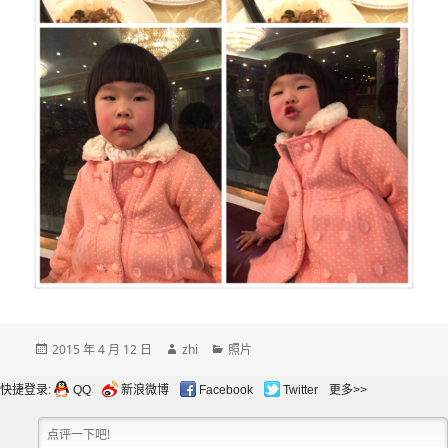
发
作
分
2015 年 4 月 12 日
zhi
照片
布
者
类
于
快捷登录:
QQ
新浪微博
Facebook
Twitter
更多>>