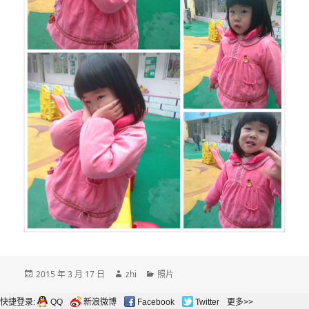
发
作
分
2015 年 3 月 17 日
zhi
照片
布
者
类
于
快捷登录:
QQ
新浪微博
Facebook
Twitter
更多>>