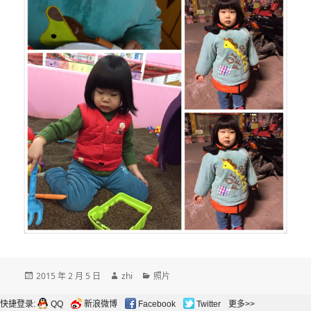
发
作
分
2015 年 2 月 5 日
zhi
照片
布
者
类
于
快捷登录:
QQ
新浪微博
Facebook
Twitter
更多>>