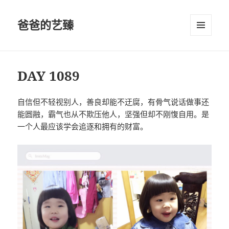
爸爸的艺臻
菜单和
挂件
DAY 1089
自信但不轻视别人，善良却能不迂腐，有骨气说话做事还
能圆融，霸气也从不欺压他人，坚强但却不刚愎自用。是
一个人最应该学会追逐和拥有的财富。