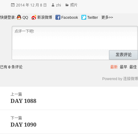
发
作
分
2014 年 12 月 8 日
zhi
照片
布
者
类
于
快捷登录:
QQ
新浪微博
Facebook
Twitter
更多>>
发表评论
已有
0
条评论
最新
最早
最佳
Powered by 连接微博
文
上一篇
章
DAY 1088
上
导
篇
航
文
下一篇
章：
DAY 1090
下
篇