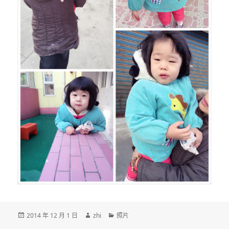
发
作
分
2014 年 12 月 1 日
zhi
照片
布
者
类