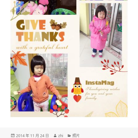
发
作
分
2014 年 11 月 24 日
zhi
照片