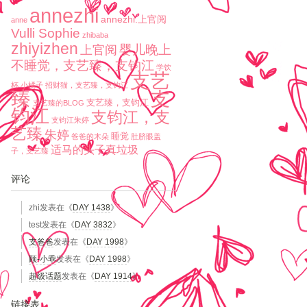
annezhi
annezhi.上官阅
anne
Vulli Sophie
zhibaba
zhiyizhen
婴儿晚上
上官阅
不睡觉，支艺臻，支钧江
学饮
支艺
杯
小橘子
招财猫，支艺臻，支钧江
臻
支
支艺臻，支钧江
支艺臻的BLOG
钧江
支钧江，支
支钧江朱婷
艺臻
朱婷
睡觉
爸爸的木朵
肚脐眼盖
适马的头子真垃圾
子，支艺臻
评论
zhi
发表在《
DAY 1438
》
test
发表在《
DAY 3832
》
支爸爸
发表在《
DAY 1998
》
顾-小乖
发表在《
DAY 1998
》
超级话题
发表在《
DAY 1914
》
链接表