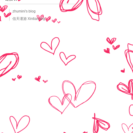
zhumini's blog
信天谨游 Xintian.org