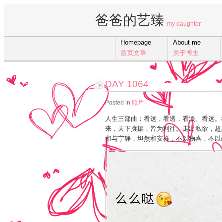
爸爸的艺臻
my daughter
Homepage
About me
首页文章
关于博主
DAY 1064
Posted in
照片
人生三部曲：看远，看透，看淡。看远。
来，天下攘攘，皆为利往。走出私欲，超
和与宁静，坦然和安祥，不以物喜，不以