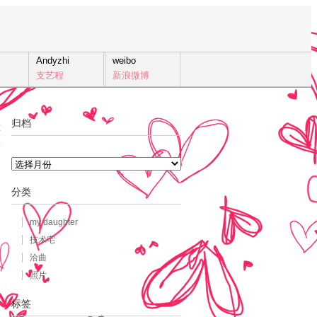
Andyzhi
weibo
支艺程
新浪微博
归档
4
发
归
档
分类
my daughter
技术宅
洽曲
照片
标签