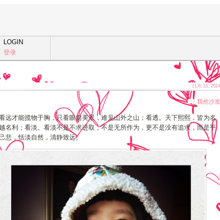
LOGIN
登录
11月 13, 201
我抢沙
看远才能揽物于胸，只看眼前美景，难见山外之山；看透。天下熙熙，皆为名
越名利；看淡。看淡不是不求进取，不是无所作为，更不是没有追求，而是平
己悲，恬淡自然，清静致远。