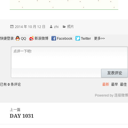
发
作
分
2014 年 10 月 12 日
zhi
照片
布
者
类
于
快捷登录:
QQ
新浪微博
Facebook
Twitter
更多>>
发表评论
已有
0
条评论
最新
最早
最佳
Powered by 连接微博
文
上一篇
章
DAY 1031
上
导
篇
航