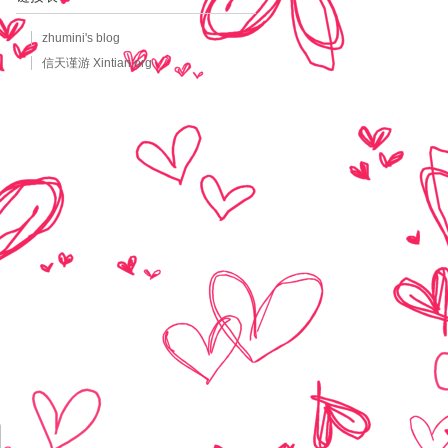
zhumini's blog
信天谨游 Xintian.org