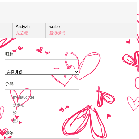
Andyzhi
weibo
支艺程
新浪微博
归档
4
发
归
档
分类
my daughter
技术宅
洽曲
照片
标签