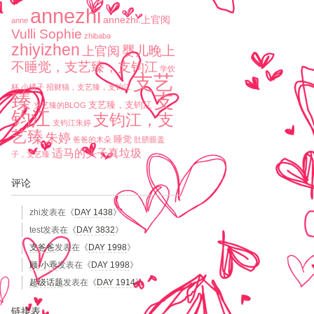
annezhi
annezhi.上官阅
anne
Vulli Sophie
zhibaba
zhiyizhen
婴儿晚上
上官阅
不睡觉，支艺臻，支钧江
学饮
支艺
杯
小橘子
招财猫，支艺臻，支钧江
臻
支
支艺臻，支钧江
支艺臻的BLOG
钧江
支钧江，支
支钧江朱婷
艺臻
朱婷
睡觉
爸爸的木朵
肚脐眼盖
适马的头子真垃圾
子，支艺臻
评论
zhi
发表在《
DAY 1438
》
test
发表在《
DAY 3832
》
支爸爸
发表在《
DAY 1998
》
顾-小乖
发表在《
DAY 1998
》
超级话题
发表在《
DAY 1914
》
链接表