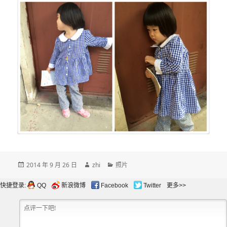
发
作
分
2014 年 9 月 26 日
zhi
照片
布
者
类
于
快捷登录:
QQ
新浪微博
Facebook
Twitter
更多>>