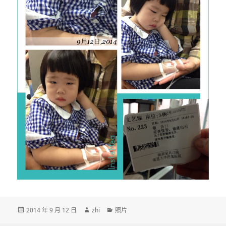
发
作
分
2014 年 9 月 12 日
zhi
照片
布
者
类