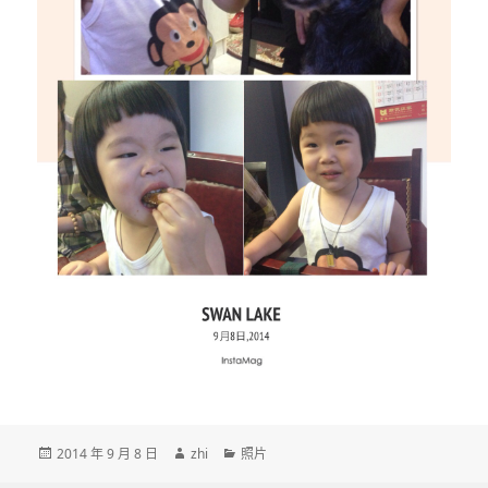
发
作
分
2014 年 9 月 8 日
zhi
照片
布
者
类