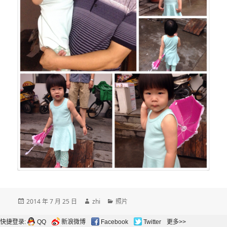
发
作
分
2014 年 7 月 25 日
zhi
照片
布
者
类
于
快捷登录:
QQ
新浪微博
Facebook
Twitter
更多>>