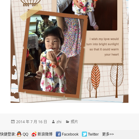
发
作
分
2014 年 7 月 16 日
zhi
照片
布
者
类
于
快捷登录:
QQ
新浪微博
Facebook
Twitter
更多>>