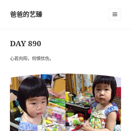
爸爸的艺臻
菜单和
挂件
DAY 890
心若向阳，何惧忧伤。