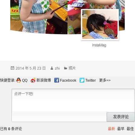
发
作
分
2014 年 5 月 23 日
zhi
照片
布
者
类
于
快捷登录:
QQ
新浪微博
Facebook
Twitter
更多>>
发表评论
已有
0
条评论
最新
最早
最佳