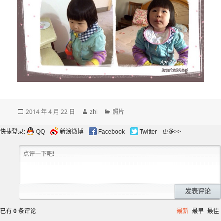
发
作
分
2014 年 4 月 22 日
zhi
照片
布
者
类
于
快捷登录:
QQ
新浪微博
Facebook
Twitter
更多>>
发表评论
已有
0
条评论
最新
最早
最佳