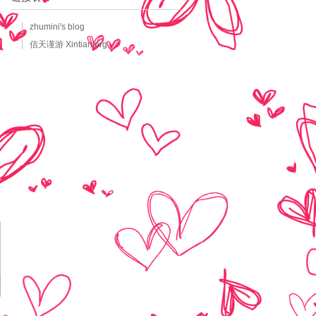
zhumini's blog
信天谨游 Xintian.org