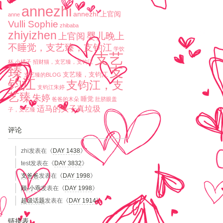
annezhi
annezhi.上官阅
anne
Vulli Sophie
zhibaba
zhiyizhen
婴儿晚上
上官阅
不睡觉，支艺臻，支钧江
学饮
支艺
杯
小橘子
招财猫，支艺臻，支钧江
臻
支
支艺臻，支钧江
支艺臻的BLOG
钧江
支钧江，支
支钧江朱婷
艺臻
朱婷
睡觉
爸爸的木朵
肚脐眼盖
适马的头子真垃圾
子，支艺臻
评论
zhi
发表在《
DAY 1438
》
test
发表在《
DAY 3832
》
支爸爸
发表在《
DAY 1998
》
顾-小乖
发表在《
DAY 1998
》
超级话题
发表在《
DAY 1914
》
链接表