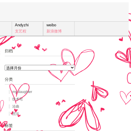
Andyzhi
weibo
支艺程
新浪微博
归档
4
发
归
档
分类
my daughter
技术宅
洽曲
照片
标签